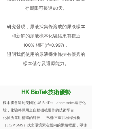
存期限可長達90天。
研究發現，尿液採集條溶成的尿液樣本
和新鮮的尿液樣本化驗結果有接近
100% 相同(r²=0.997)，
證明我們使用的尿液採集條擁有優秀的
樣本儲存及還原能力。
HK BioTek技術優勢
樣本將會送到美國的US BioTek Laboratories進行化
驗，化驗將採用全自動機械運作的技術平台
化驗所運用精確的科技──液相/三重四極桿分析
（LC/MSMS）找出環境素在體內的累積程度，即使