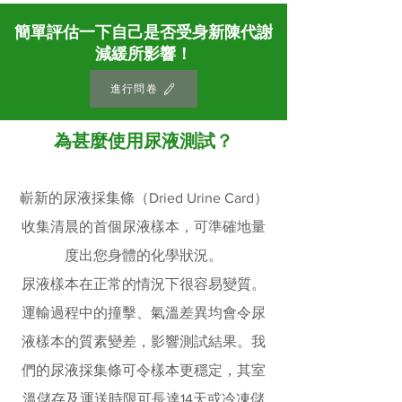
簡單評估一下自己是否受身新陳代謝
減緩所影響！
進行問卷
為甚麼使用尿液測試？
嶄新的尿液採集條（Dried Urine Card）
收集清晨的首個尿液樣本，
可準確地量
度出您身體的化學狀況
。
尿液樣本在正常的情況下很容易變質。
運輸過程中的撞擊、氣溫差異均會令尿
液樣本的質素變差，影響測試結果。我
們的尿液採集條可令樣本更穩定，其室
溫儲存及運送時限可長達14天或冷凍儲