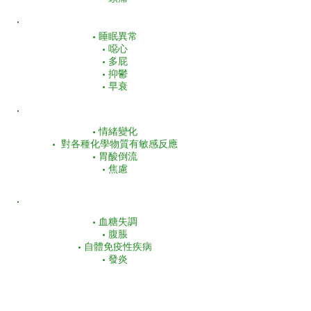
• 睡眠異常
• 噁心
• 多屁
• 抑鬱
• 早衰
• 情緒變化
• 對各種化學物質有敏感反應
• 胃酸倒流
• 焦慮
• 血糖失調
• 腹脹
• 自體免疫性疾病
• 發炎