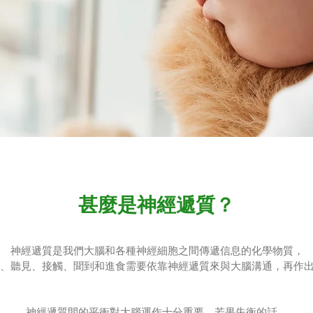
甚麼是神經遞質？
神經遞質是我們大腦和各種神經細胞之間傳遞信息的化學物質，
、聽見、接觸、聞到和進食需要依靠神經遞質來與大腦溝通，再作
神經遞質間的平衝對大腦運作十分重要，若果失衡的話，