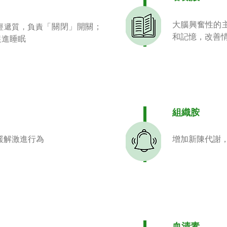
大腦興奮性的
「關閉」開關；
經遞質，負責
和記憶，改善
促進睡眠
組織胺
緩解激進行為
增加新陳代謝
血清素