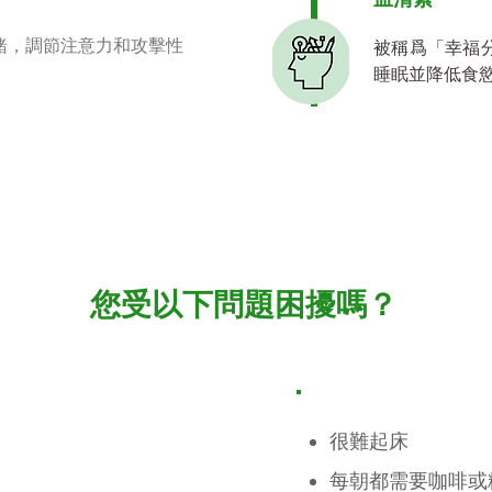
緒，調節注意力和攻擊性
被稱爲「幸福
睡眠並降低食
您受以下問題困擾嗎？
很難起床
每朝都需要咖啡或