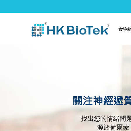
食物
關注神經遞
找出您的情緒問
源於荷爾蒙