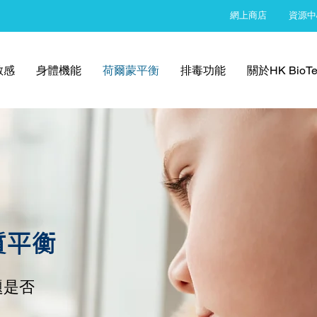
網上商店
資源中
敏感
身體機能
荷爾蒙平衡
排毒功能
關於HK BioTe
質平衡
題是否