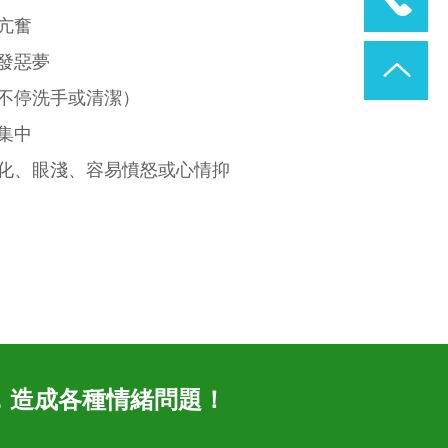
亢奮
發惡夢
不停洗手或清潔）
集中
化、眼淺、容易憤怒或心情抑
，造成各種情緒問題！