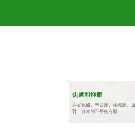
焦慮和抑鬱
與谷氨酸、苯乙胺、組織胺、
腎上腺素的不平衡有關