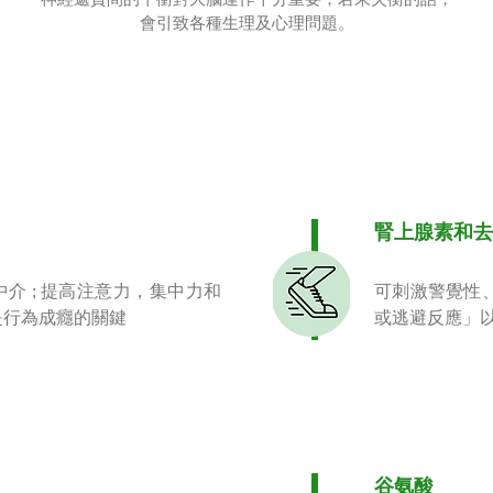
會引致各種生理及心理問題。
腎上腺素和去
介 ; 提高注意力，集中力和
可刺激警覺性
是行為成癮的關鍵
或逃避反應」
）
谷氨酸