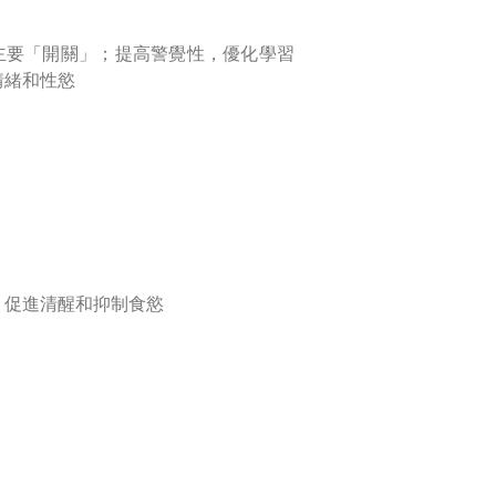
主要「開關」；提高警覺性，優化學習
情緒和性慾
，促進清醒和抑制食慾