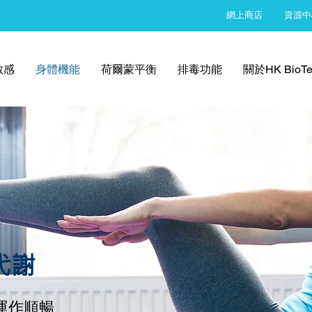
網上商店
資源中
敏感
身體機能
荷爾蒙平衡
排毒功能
關於HK BioTe
代謝
運作順暢