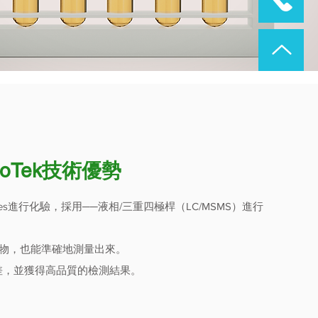
BioTek技術優勢
tories進行化驗，採用──液相/三重四極桿（LC/MSMS）進行
標記物，也能準確地測量出來。
差，並獲得高品質的檢測結果。