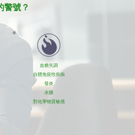
的警號？
血糖失調
自體免疫性疾病
發炎
水腫
​對化學物質敏感