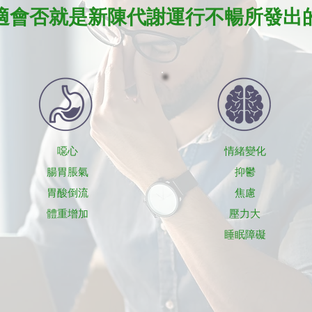
適會否就是新陳代謝運行不暢所發出
噁心
情緒變化
腸胃脹氣
抑鬱
胃酸倒流
焦慮
體重增加
壓力大
​睡眠障礙