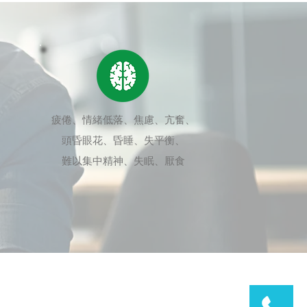
疲倦、情緒低落、焦慮、亢奮、
頭昏眼花、昏睡、失平衡、
難以集中精神、失眠、厭食