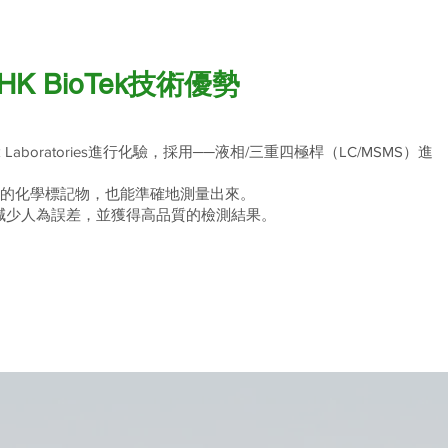
HK BioTek技術優勢
 Laboratories進行化驗，採用──液相/三重四極桿（LC/MSMS）進
微量的化學標記物，也能準確地測量出來。
減少人為誤差，並獲得高品質的檢測結果。