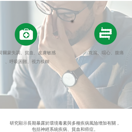
荷爾蒙失調、貧血、皮膚敏感
腹瀉、噁心、腹痛
、呼吸困難、視力模糊
研究
顯示
長期暴露於環境毒素與多種疾病風險增加有關，
包括神經系統疾病、貧血和癌症。