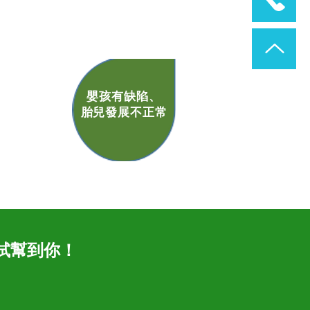
嬰孩有缺陷、
胎兒發展不正常
測試幫到你！