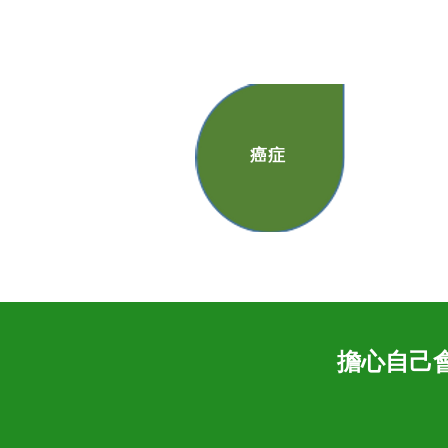
癌症
​擔心自己