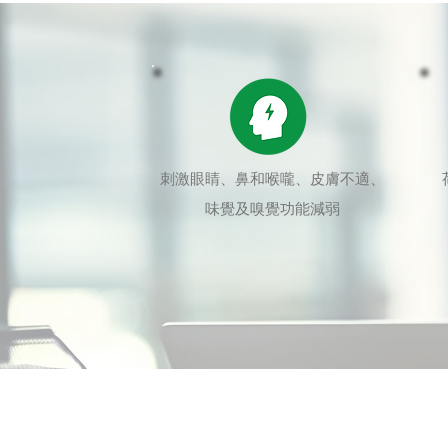
刺激眼睛、鼻和喉嚨、皮膚不適、
味覺及嗅覺功能減弱