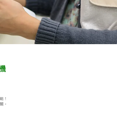
機
能！
關。