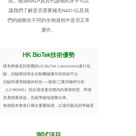
此，檢測NAD+及其代謝物的水平可以
讓我們了解是否需要補充NAD+以及我
們的細胞在不同的生物過程中是否正常
運作。
HK BioTek技術優勢
樣本將會送到美國的US BioTek Laboratories進行化
驗，化驗將採用全自動機械運作的技術平台
化驗所運用精確的科技──液相/三重四極桿分析
（LC/MSMS）找出環境素在體內的累積程度，即使
其累積量很低，也能準確地測量出來。
每個樣本會進行兩次重覆檢測，以達到最高的準確度
測試項目