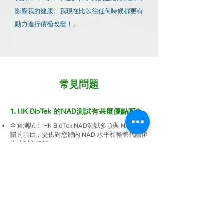
影響我的健康。我現在比以往任何時候都更有
動力進行積極改變！」
常見問題
1. HK BioTek 的NAD測試有甚麼優點呢?
全面測試： HK BioTek NAD測試多項與 NAD 相
關的項目，提供對您體內 NAD 水平和整體代謝健
康的深入了解。
簡便的取樣： 允許您輕鬆收集樣本，無需麻煩。
先進技術： 該測試採用來自美國的技術，確保結
果準確可靠
2. 什麼人需要進行這個測試？
如果您超過 40 歲、體重過重、過著久坐的生活
方式或攝取過量酒精，考慮檢測您的 NAD+ 水平