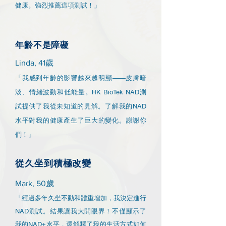
健康。強烈推薦這項測試！」
年齡不是障礙
Linda, 41歲
「我感到年齡的影響越來越明顯——皮膚暗
淡、情緒波動和低能量。HK BioTek NAD測
試提供了我從未知道的見解。了解我的NAD
水平對我的健康產生了巨大的變化。謝謝你
們！」
從久坐到積極改變
Mark, 50歲
「經過多年久坐不動和體重增加，我決定進行
NAD測試。結果讓我大開眼界！不僅顯示了
我的NAD+水平，還解釋了我的生活方式如何