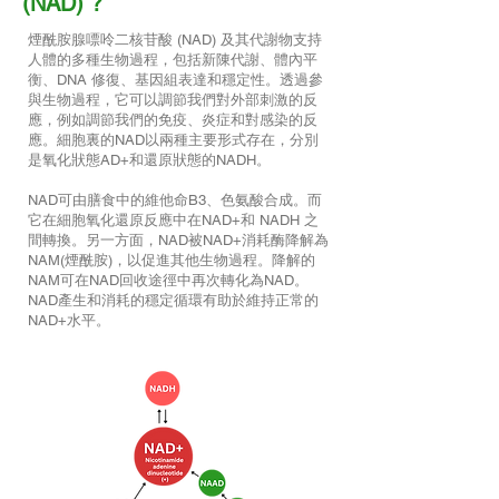
(NAD) ?
煙酰胺腺嘌呤二核苷酸 (NAD) 及其代謝物支持
人體的多種生物過程，包括新陳代謝、體內平
衡、DNA 修復、基因組表達和穩定性。透過參
與生物過程，它可以調節我們對外部刺激的反
應，例如調節我們的免疫、炎症和對感染的反
應。細胞裏的NAD以兩種主要形式存在，分別
是氧化狀態AD+和還原狀態的NADH。
NAD可由膳食中的維他命B3、色氨酸合成。而
它在細胞氧化還原反應中在NAD+和 NADH 之
間轉換。另一方面，NAD被NAD+消耗酶降解為
NAM(煙酰胺)，以促進其他生物過程。降解的
NAM可在NAD回收途徑中再次轉化為NAD。
NAD產生和消耗的穩定循環有助於維持正常的
NAD+水平。