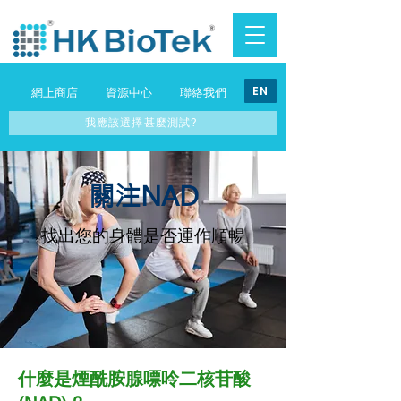
EN
網上商店
資源中心
聯絡我們
我應該選擇甚麼測試?
​關注NAD
找出您的身體是否運作順暢
什麼是煙酰胺腺嘌呤二核苷酸