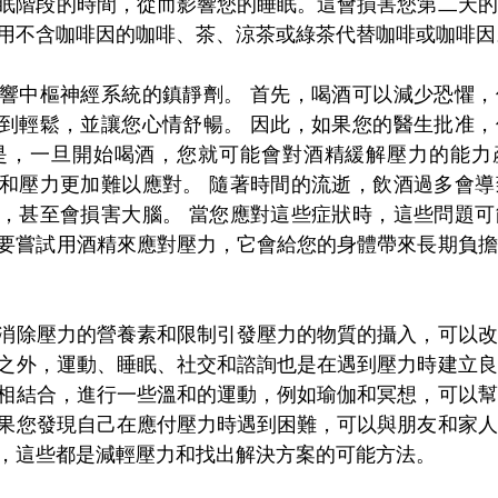
眠階段的時間，從而影響您的睡眠。這會損害您第二天的
用不含咖啡因的咖啡、茶、涼茶或綠茶代替咖啡或咖啡因
響中樞神經系統的鎮靜劑。 首先，喝酒可以減少恐懼，
到輕鬆，並讓您心情舒暢。 因此，如果您的醫生批准，
是，一旦開始喝酒，您就可能會對酒精緩解壓力的能力
和壓力更加難以應對。 隨著時間的流逝，飲酒過多會導
，甚至會損害大腦。 當您應對這些症狀時，這些問題可
要嘗試用酒精來應對壓力，它會給您的身體帶來長期負擔
消除壓力的營養素和限制引發壓力的物質的攝入，可以改
之外，運動、睡眠、社交和諮詢也是在遇到壓力時建立良
相結合，進行一些溫和的運動，例如瑜伽和冥想，可以幫
果您發現自己在應付壓力時遇到困難，可以與朋友和家人
，這些都是減輕壓力和找出解決方案的可能方法。