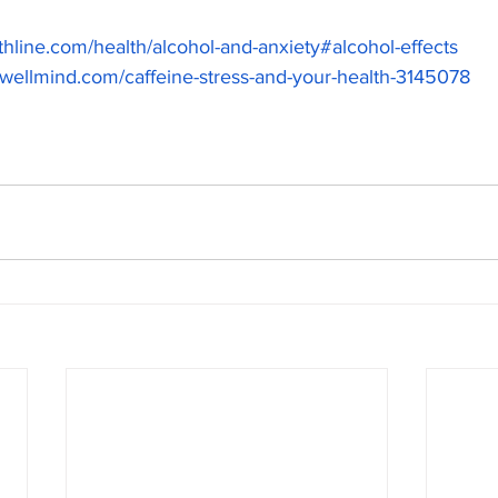
thline.com/health/alcohol-and-anxiety#alcohol-effects
ywellmind.com/caffeine-stress-and-your-health-3145078