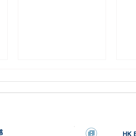
健康香蕉燕麥煎餅
健康
感
HK 