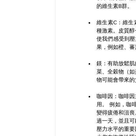
的維生素B群。
維生素C：維生
種激素。皮質醇
使我們感受到壓
果，例如橙、蕃
鎂：有助放鬆肌
菜、全穀物（如
物可能會帶來的
咖啡因：咖啡因
用。 例如，咖
變得疲倦和沮喪
過一天，並且可
壓力水平的重要