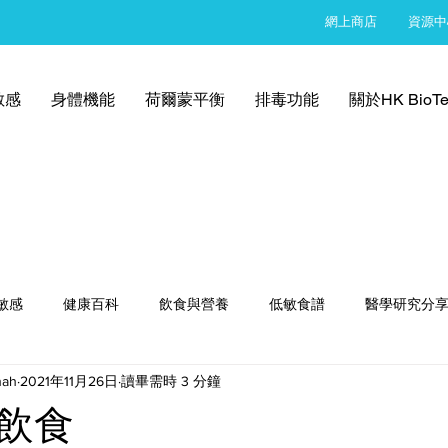
網上商店
資源中
敏感
身體機能
荷爾蒙平衡
排毒功能
關於HK BioTe
敏感
健康百科
飲食與營養
低敏食譜
醫學研究分
nah
2021年11月26日
讀畢需時 3 分鐘
飲食