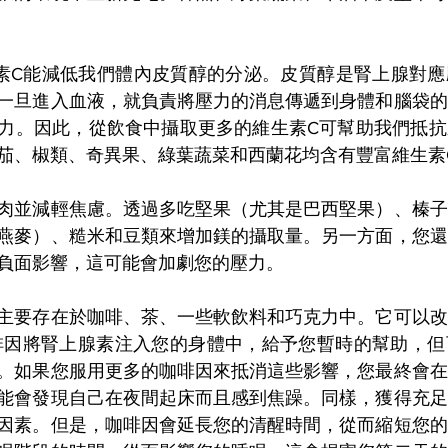
素C能減低我們體內皮質醇的分泌。皮質醇是腎上腺對應
一旦進入血液，就負責將壓力的消息傳遞到身體和腦袋的
力。因此，從飲食中攝取更多的維生素C可幫助我們抵抗
茄、椒類、奇異果、綠葉蔬菜和西蘭花均含有豐富維生素
肉並減輕焦慮。透過多吃堅果（尤其是巴西堅果）、榛子
燕麥）、糙米和豆類來增加鎂的攝取量。另一方面，您還
負面影響，這可能會加劇您的壓力。
主要存在於咖啡、茶、一些軟飲料和巧克力中。它可以改
啡因將腎上腺素注入您的身體中，給予您暫時的幫助，但
。如果您服用更多的咖啡因來抵消這些影響，您最終會在
能會發現自己在夜間起床而且感到焦躁。同樣，獲得充足
因素。但是，咖啡因會延長您的清醒時間，從而縮短您的