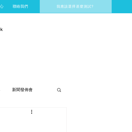
心
聯絡我們
我應該選擇甚麼測試?
k
享
新聞發佈會