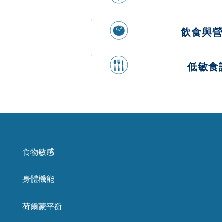
飲食與
低敏食
食物敏感
身體機能
荷爾蒙平衡