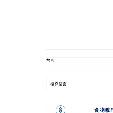
留言
撰寫留言......
來自大海的超級食物—海帶
食物敏