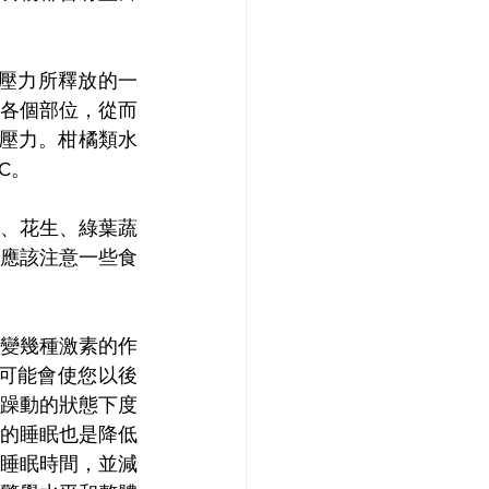
壓力所釋放的一
各個部位，從而
壓力。柑橘類水
C。
、花生、綠葉蔬
應該注意一些食
變幾種激素的作
可能會使您以後
躁動的狀態下度
的睡眠也是降低
睡眠時間，並減