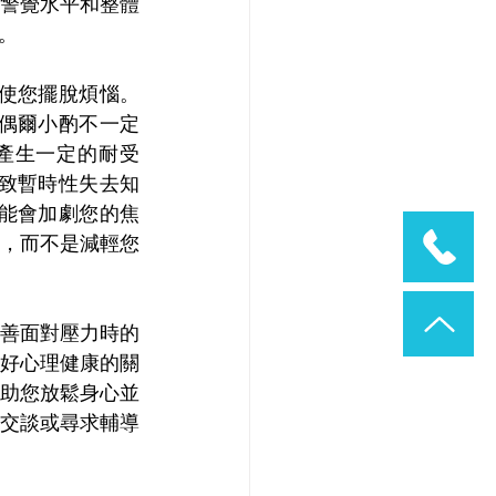
警覺水平和整體
。
使您擺脫煩惱。
偶爾小酌不一定
產生一定的耐受
致暫時性失去知
能會加劇您的焦
，而不是減輕您
善面對壓力時的
好心理健康的關
助您放鬆身心並
交談或尋求輔導