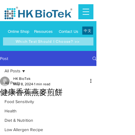
中文
Online Shop
Resources
Contact Us
Which Test Should I Choose? >>
Post
All Posts
HK BioTek
All Posts
May 8, 2024
1 min read
健康香蕉燕麥煎餅
HK BioTek Events
Food Sensitivity
Health
Diet & Nutrition
Low Allergen Recipe