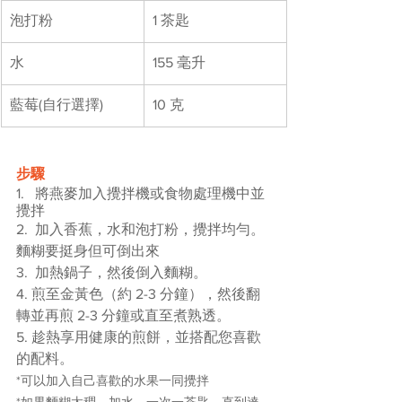
泡打粉
1 茶匙		
水
155 毫升
藍莓(自行選擇)
10 克
步驟
1.   將燕麥加入攪拌機或食物處理機中並
攪拌
2.  加入香蕉，水和泡打粉，攪拌均勻。
麵糊要挺身但可倒出來
3.  加熱鍋子，然後倒入麵糊。
4. 煎至金黃色（約 2-3 分鐘），然後翻
轉並再煎 2-3 分鐘或直至煮熟透。
5. 趁熱享用健康的煎餅，並搭配您喜歡
的配料。
*可以加入自己喜歡的水果一同攪拌
*如果麵糊太稠，加水，一次一茶匙，直到達