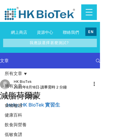
EN
網上商店
資源中心
聯絡我們
我應該選擇甚麼測試?
文章
所有文章
HK BioTek
所有文章
2022年8月18日
讀畢需時 2 分鐘
減脂荷爾蒙
HK BioTek 活動
Jacky, HK BioTek 實習生
食物敏感
健康百科
飲食與營養
低敏食譜