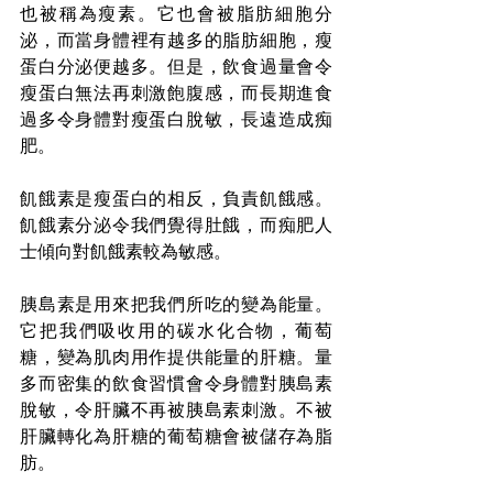
也被稱為瘦素。它也會被脂肪細胞分
泌，而當身體裡有越多的脂肪細胞，瘦
蛋白分泌便越多。但是，飲食過量會令
瘦蛋白無法再刺激飽腹感，而長期進食
過多令身體對瘦蛋白脫敏，長遠造成痴
肥。
飢餓素是瘦蛋白的相反，負責飢餓感。
飢餓素分泌令我們覺得肚餓，而痴肥人
士傾向對飢餓素較為敏感。
胰島素是用來把我們所吃的變為能量。
它把我們吸收用的碳水化合物，葡萄
糖，變為肌肉用作提供能量的肝糖。量
多而密集的飲食習慣會令身體對胰島素
脫敏，令肝臟不再被胰島素刺激。不被
肝臟轉化為肝糖的葡萄糖會被儲存為脂
肪。