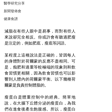
醫學研究分享
新聞發佈會
健康食譜
減脂在有些人眼中是易事，而對有些人
來說卻完全相反。你或許會有聽過肥瘦
是注定的，例如肥底，瘦底等詞語。
某程度上這種說法是正確的，皆因每人
的身體對於荷爾蒙的反應不盡相同。可
是，痴肥和過重等較極端的現象則和飲
食習慣更相關，因為飲食習慣也可以影
響到人體內的荷爾蒙平衡。以下幾種荷
爾蒙是負責控制體脂的。
瘦蛋白是體重控制中的經典。簡單地
說，在大腦下丘體分泌的瘦蛋白，為我
們在進食後產生飽腹感。所以，瘦蛋白