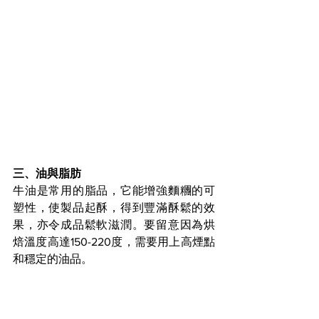
三、油與脂肪
牛油是常用的脂品，它能增強麵糰的可
塑性，使製品起酥，得到豐滿酥鬆的效
果，亦令成品鬆軟滋潤。要留意因為烘
焙溫度高達150-220度，需要用上高煙點
和穩定的油品。