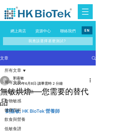
EN
網上商店
資源中心
聯絡我們
我應該選擇甚麼測試?
文章
所有文章
劉嘉敏
所有文章
2020年6月8日
讀畢需時 2 分鐘
無敏烘焙──您需要的替代
HK BioTek 活動
品
食物敏感
健康百科
劉嘉敏, HK BioTek 營養師
飲食與營養
低敏食譜