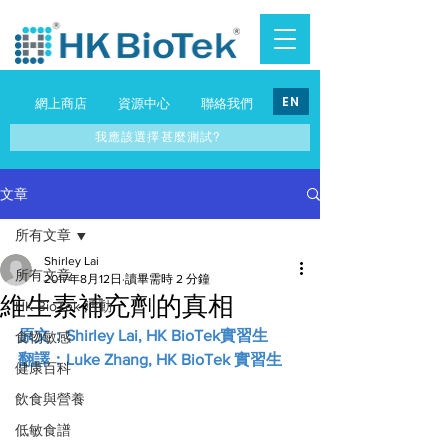
EN
網上商店
資源中心
聯絡我們
我應該選擇甚麼測試?
文章
所有文章
Shirley Lai
所有文章
2017年8月12日
讀畢需時 2 分鐘
維生素補充劑的真相
HK BioTek 活動
原文：Shirley Lai, HK BioTek實習生
食物敏感
翻譯：Luke Zhang, HK BioTek 實習生
健康百科
飲食與營養
低敏食譜