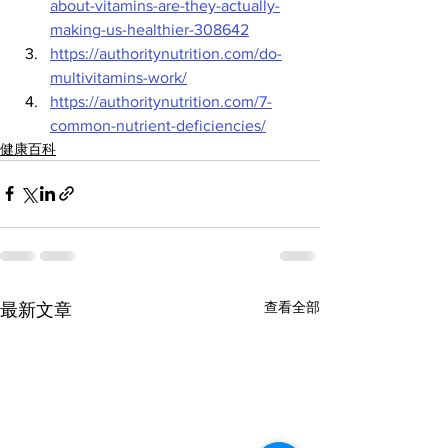
about-vitamins-are-they-actually-
making-us-healthier-308642
https://authoritynutrition.com/do-
multivitamins-work/
https://authoritynutrition.com/7-
common-nutrient-deficiencies/
健康百科
查看全部
最新文章