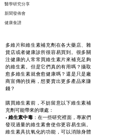
醫學研究分享
新聞發佈會
健康食譜
多維片和維生素補充劑在各大藥店、雜
貨店或者健康診所很容易買到。很多關
注健康的人常常買維生素片來補充足夠
的維生素。但是它們真的有用嗎？攝取
愈多維生素就會愈健康嗎？還是只是廠
商宣傳的技兩，想要賣出更多產品來賺
錢？
購買維生素前，不妨留意以下維生素補
充劑可能帶來的壞處：
• 
維生素中毒
：在一些研究裡面，專家們
發現過量的維生素會使你更容易生病。
維生素具抗氧化的功能，可以消除身體