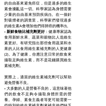
的自由基來避免癌症，但是過多的維生
素會擾亂這一切。科學家認為身體需要
少量的自由基來預防疾病(1)。在一個針
對吸煙者的調查里，科學家們發現過多
的維生素A會增加他們得肺癌的機率(1)。
•
 新鮮食物比補充劑更好
：健康專家認為
食用新鮮水果、蔬菜和穀物比人造維生
素更好。有研究指出那些食用蔬菜和水
果的人比食用維生素補充劑的人更健康
(2)。為了健康，你應注意日常的飲食來
攝取足夠維生素，而不是花錢購買維生
素補充劑。
實際上，適當的維生素補充劑可以幫助
避免營養不良。
• 大多數的人是營養不良的，這意味著他
們的飲食不足夠令攝取身體所需的營
養。孕婦、素食主義者等更可能需要一
些特別的維生素補充劑來補充他們缺乏