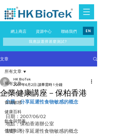
EN
網上商店
資源中心
聯絡我們
我應該選擇甚麼測試?
文章
所有文章
HK BioTek
所有文章
2007年6月2日
讀畢需時 1 分鐘
企業健康講座－保柏香港
HK BioTek 活動
主題：分享延遲性食物敏感的概念
食物敏感
健康百科
日期：2007/06/02
飲食與營養
地點：保柏香港辦公室
低敏食譜
主題：分享延遲性食物敏感的概念