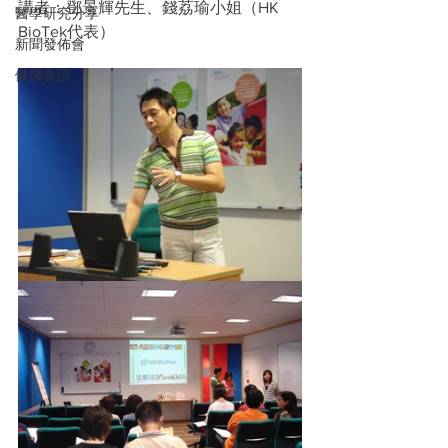
講者：鄧景輝先生、錢荔瑜小姐（HK 
醫學研究分享
BioTek代表）
新聞發佈會
健康食譜