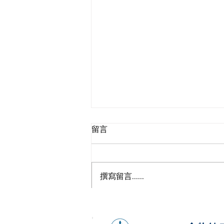
留言
撰寫留言......
香港歐萊雅健康日