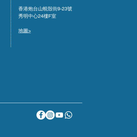
香港炮台山蜆殼街9-23號
秀明中心24樓F室
地圖>