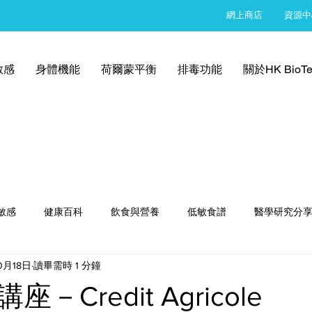
網上商店
資源中
敏感
身體機能
荷爾蒙平衡
排毒功能
關於HK BioTe
敏感
健康百科
飲食與營養
低敏食譜
醫學研究分
0月18日
讀畢需時 1 分鐘
－Credit Agricole