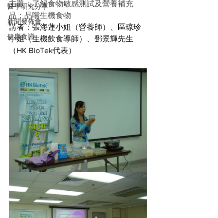
主題：了解食物敏感測試及營養補充
醫學研究分享
品；品嚐生機食物
新聞發佈會
講者：張海蓮小姐（營養師）、區琼珍
健康食譜
小姐（生機飲食導師）、鄧景輝先生
（HK BioTek代表）