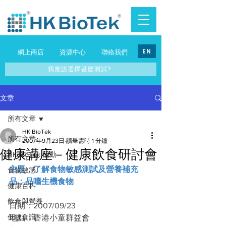
EN
網上商店
資源中心
聯絡我們
我應該選擇甚麼測試?
文章
所有文章
HK BioTek
所有文章
2007年9月23日
讀畢需時 1 分鐘
健康講座－健康飲食研討會
HK BioTek 活動
主題：了解食物敏感測試及營養補充
食物敏感
品；品嚐生機食物
健康百科
飲食與營養
日期：2007/09/23
低敏食譜
地點：香港小童群益會