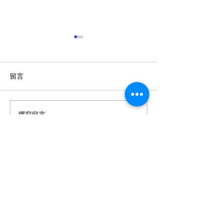
留言
抗疫健康飲食
撰寫留言......
餐單設計比賽 - 疫境食出
快樂
有疑問？我們樂意聆聽！
我們會為您解答疑問，討論您的健康問題，及與我們持相
同願景的夥伴展開合作關係。
電話：(852)
2763 1488
Whatsapp：
(852) 9068 3334