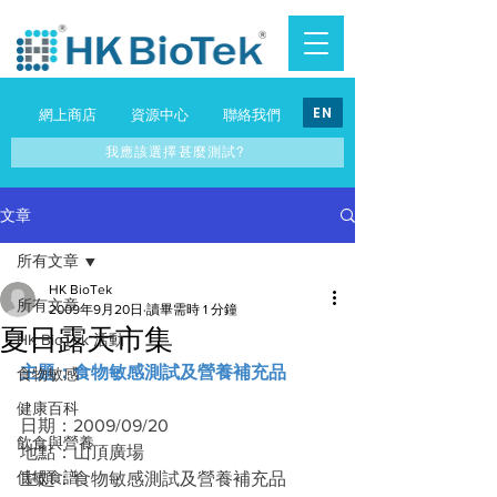
EN
網上商店
資源中心
聯絡我們
我應該選擇甚麼測試?
文章
所有文章
HK BioTek
所有文章
2009年9月20日
讀畢需時 1 分鐘
夏日露天市集
HK BioTek 活動
主題：食物敏感測試及營養補充品
食物敏感
健康百科
日期：2009/09/20
飲食與營養
地點：山頂廣場
低敏食譜
主題：食物敏感測試及營養補充品