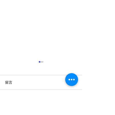
留言
抗疫健康飲食
撰寫留言......
餐單設計比賽 - 疫境食出
快樂