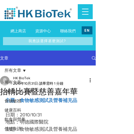
EN
網上商店
資源中心
聯絡我們
我應該選擇甚麼測試?
文章
所有文章
HK BioTek
所有文章
2010年10月31日
讀畢需時 1 分鐘
抬轎比賽暨慈善嘉年華
HK BioTek 活動
主題：食物敏感測試及營養補充品
食物敏感
健康百科
日期：2010/10/31
飲食與營養
地點：明德國際醫院
低敏食譜
主題：食物敏感測試及營養補充品