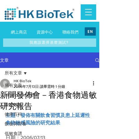
EN
網上商店
資源中心
聯絡我們
我應該選擇甚麼測試?
文章
所有文章
HK BioTek
所有文章
2006年7月13日
讀畢需時 1 分鐘
新聞發佈會－香港食物過敏
HK BioTek 活動
研究報告
食物敏感
健康百科
主題：發佈有關飲食習慣及患上延遲性
食物敏感風險的研究結果
飲食與營養
低敏食譜
日期：2006/07/13