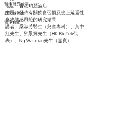
醫學研究分享
地點：香港珀麗酒店
主題：發佈有關飲食習慣及患上延遲性
新聞發佈會
食物敏感風險的研究結果
健康食譜
講者：梁淑芳醫生（兒童專科）、黃中
紅先生、鄧景輝先生（HK BioTek代
表）、Ng Wai-man先生（嘉賓）