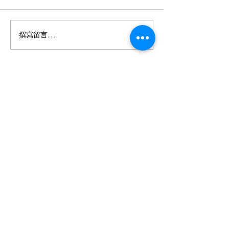
抗疫健康飲食
撰寫留言......
餐單設計比賽 - 疫境食出
快樂
有疑問？我們樂意聆聽！
我們會為您解答疑問，討論您的健康問題，及與我們持相
同願景的夥伴展開合作關係。
電話：(852)
2763 1488
Whatsapp：
(852) 9068 3334
傳真：
(852) 2763 1433
郵箱：
info@hkbiotek.com
辦公時間
(僅限預約)
星期一至五 早上十時至下午七時
午膳時間
下午一時半至二時半
星期六、星期日及公眾假期 休息