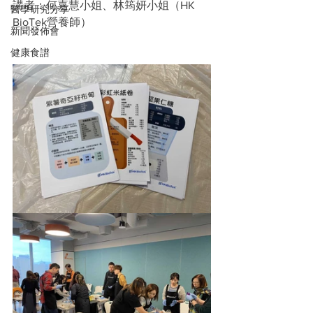
講者：何嘉慧小姐、林筠妍小姐（HK 
醫學研究分享
BioTek營養師）
新聞發佈會
健康食譜