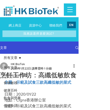
EN
網上商店
資源中心
聯絡我們
我應該選擇甚麼測試?
文章
所有文章
HK BioTek
所有文章
2020年1月22日
讀畢需時 1 分鐘
烹飪工作坊：高纖低敏飲食
HK BioTek 活動
主題：示範及試食三款高纖低敏的菜式
食物敏感
健康百科
日期：2020/01/22
飲食與營養
地點：Cigna香港辦公室
低敏食譜
主題：示範及試食三款高纖低敏的菜式