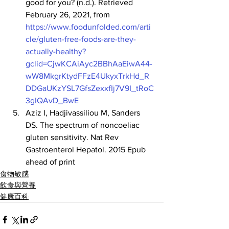
good for you? (n.d.). Retrieved 
February 26, 2021, from 
https://www.foodunfolded.com/arti
cle/gluten-free-foods-are-they-
actually-healthy?
gclid=CjwKCAiAyc2BBhAaEiwA44-
wW8MkgrKtydFFzE4UkyxTrkHd_R
DDGaUKzYSL7GfsZexxfIj7V9I_tRoC
3gIQAvD_BwE
Aziz I, Hadjivassiliou M, Sanders 
DS. The spectrum of noncoeliac 
gluten sensitivity. Nat Rev 
Gastroenterol Hepatol. 2015 Epub 
ahead of print
食物敏感
飲食與營養
健康百科