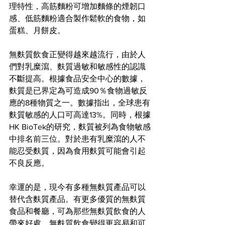
理特性，高筋麵粉可增加麵條的煙韌口
感、低筋麵粉適合製作鬆軟的食物，如
蛋糕、月餅皮。
無麩質飲食正變得越來越流行，由於人
們對乳糜瀉、麩質過敏和敏感性的認識
不斷提高。根據食品安全中心的數據，
麩質是已界定為可造成90％食物過敏反
應的8種物質之一。數據指出，全球患有
麩質敏感的人口可高達13%。同時，根據
HK BioTek的研究，麩質被列為食物敏感
中排名前三位。對於患有乳糜瀉的人不
能忍受麩質，因為食用麩質可能會引起
不良反應。
幸運的是，現今有多種無麩質產品可以
替代含麩質產品。有更多優質的無麩質
食品和餐廳，可為那些無麩質飲食的人
帶來好處。無麩質飲食變得更容易和可