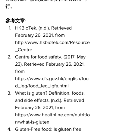
行。
參考文章
:
HKBIoTek. (n.d.). Retrieved 
February 26, 2021, from 
http://www.hkbiotek.com/Resource
_Centre
Centre for food safety. (2017, May 
23). Retrieved February 26, 2021, 
from 
https://www.cfs.gov.hk/english/foo
d_leg/food_leg_lgfa.html
What is gluten? Definition, foods, 
and side effects. (n.d.). Retrieved 
February 26, 2021, from 
https://www.healthline.com/nutritio
n/what-is-gluten
Gluten-Free food: Is gluten free 