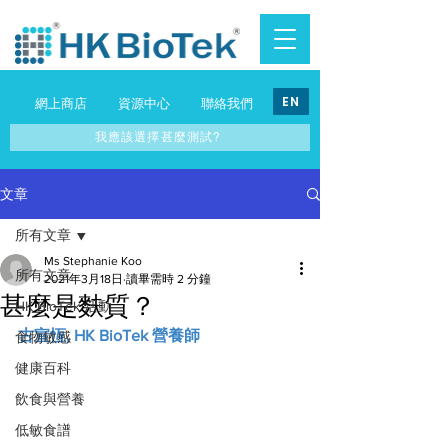
EN
網上商店
資源中心
聯絡我們
我應該選擇甚麼測試?
文章
所有文章
Ms Stephanie Koo
所有文章
2021年3月18日
讀畢需時 2 分鐘
甚麼是麩質？
HK BioTek 活動
古宣恆, HK BioTek 營養師
食物敏感
健康百科
飲食與營養
低敏食譜