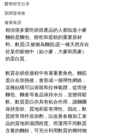
醫學研究分享
新聞發佈會
健康食譜
相信很多愛吃烘焙產品的人都知道小麥
麵粉是麵包、餅乾和蛋糕的重要原材
料。麩質(又被稱為麵筋)是一種天然存在
於某些穀物中（如小麥，大麥和黑麥）
的蛋白質。
麩質在烘焙過程中有著重要角色。麵筋
蛋白在加熱後，會形成一個彈性網絡，
這種結構可以保留和拉伸氣體，從而使
麵包、麵食等食品保持水分，並變得鬆
軟。麩質蛋白亦具有粘合作用，讓麵團
保持形狀、質地和富有彈性。因此，麩
質經常用作添加劑，以改善各種加工食
品的質地和濕潤程度。而運用不同麩質
含量的麵粉，可充分利用麩質的獨特物