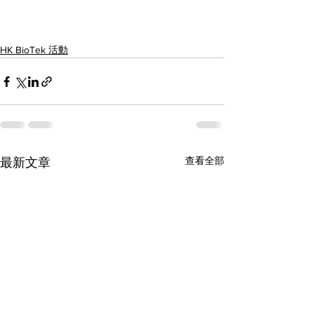
HK BioTek 活動
查看全部
最新文章