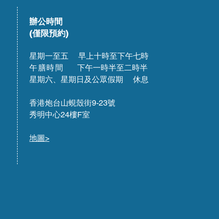
辦公時間
(僅限預約)
星期一至五 早上十時至下午七時
午膳時間
下午一時半至二時半
星期六、星期日及公眾假期 休息
香港炮台山蜆殼街9-23號
秀明中心24樓F室
地圖>