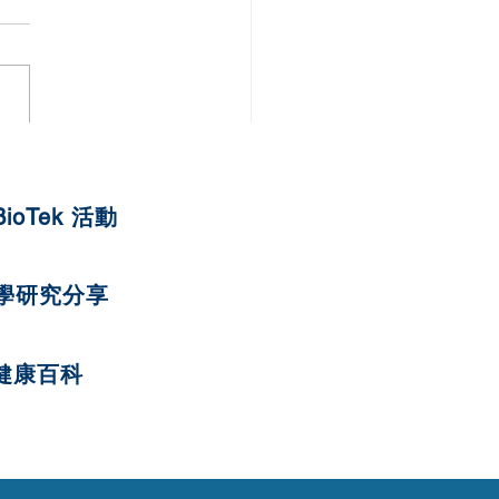
蘋果紅蘿蔔燕麥曲奇
BioTek 活動
學研究分享
健康百科