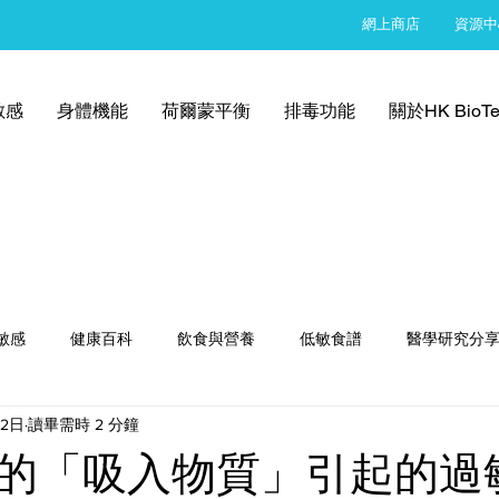
網上商店
資源中
敏感
身體機能
荷爾蒙平衡
排毒功能
關於HK BioTe
敏感
健康百科
飲食與營養
低敏食譜
醫學研究分
22日
讀畢需時 2 分鐘
的「吸入物質」引起的過