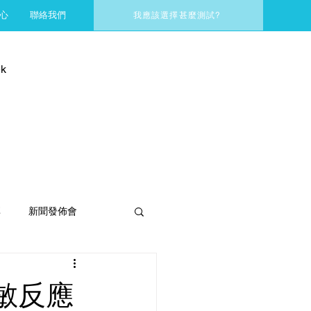
心
聯絡我們
我應該選擇甚麼測試?
k
享
新聞發佈會
敏反應