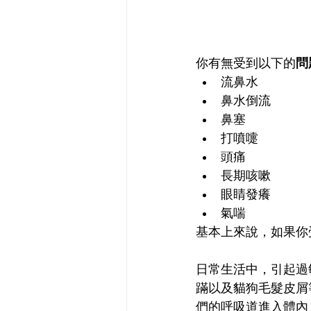
你有無受到以下的
問
流鼻水
鼻水倒流
鼻塞
打噴嚏
頭痛
長期咳嗽
眼睛發癢
氣喘
基本上來說，如果你
日常生活中，引起過
蹣以及貓狗毛髮皮屑
們的呼吸道進入體內