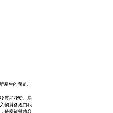
所產生的問題。
物質如花粉、塵
入物質會經由我
，使麈蹣黴菌容