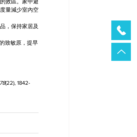
的效區。家中避
度量減少室內空
品，保持家居及
的致敏原，提早
78
(22), 1842-