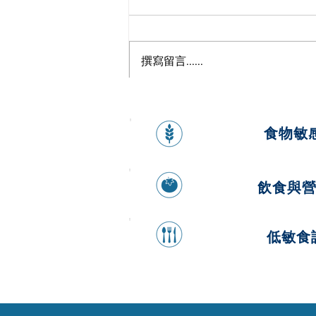
撰寫留言......
來自大海的超級食物—海帶
食物敏
飲食與
低敏食