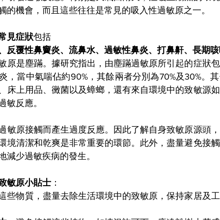
觸的機會，而且這些往往是常見的吸入性過敏原之一。
常見症狀
包括
、反覆性鼻竇炎、流鼻水、過敏性鼻炎、打鼻鼾、長期咳
敏原是塵蹣。據研究指出，由塵蹣過敏原所引起的症狀包
炎，當中氣喘佔約90%，其餘兩者分別為70%及30%。
、床上用品、黴菌以及蟑螂，還有來自環境中的致敏源如
過敏反應。
過敏原接觸而產生過度反應。因此了解自身致敏原源頭，
環境清潔和乾爽是非常重要的環節。此外，盡量避免接觸
地減少過敏疾病的發生。
致敏原小貼士
：
這些物質，盡量去除生活環境中的致敏原，保持家居及工