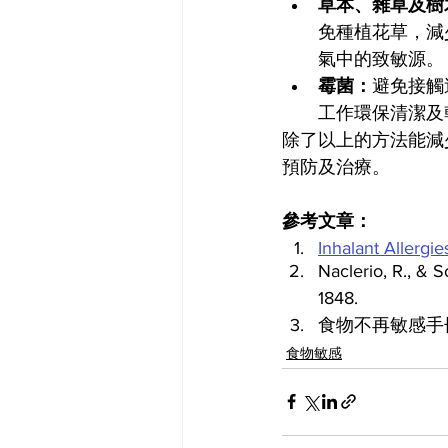
草本、雜草及樹
免種植花草，減
氣中的致敏源。
霉菌：
避免接觸
工作環保清潔及
除了以上的方法能減
預防及治療。
參考文章：
Inhalant Allergi
Naclerio, R., & S
1848.
食物不再敏感手
食物敏感