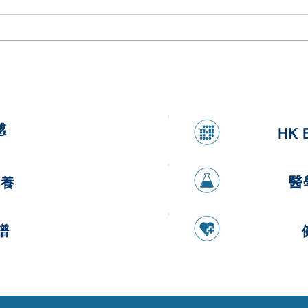
健康香蕉燕麥煎餅
健康
感
HK 
醫
營養
譜