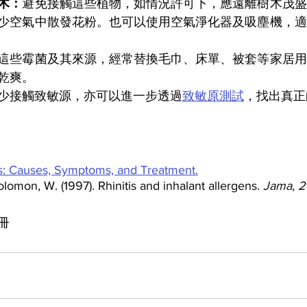
木：
避免接觸這些植物，如情況許可下，應遠離樹木茂盛
少空氣中散發花粉。也可以使用空氣淨化器及吸塵機，適
這些霉菌及其來源，經常替換毛巾、床單、被套等家居用
乾爽。
少接觸致敏源，亦可以進一步透過
致敏原測試
，找出真正
es: Causes, Symptoms, and Treatment.
olomon, W. (1997). Rhinitis and inhalant allergens. 
Jama
, 
2
冊