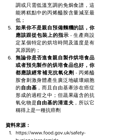
調或只需低溫烹調的
免焗食譜，這
能將糕點中的
丙烯醯胺含量減至最
低；
如果你不是
親自
預備麵糰的話，你
應該跟從
包裝上的指示
 - 生產商設
定某個特定的
烘培時間及溫度是有
其原因的；
無論你是否進食親自製作烘培食品
或者預先製作的烘培食品也好，你
都應該經常補充抗氧化劑
 - 丙烯醯
胺會刺激身體產生廣泛地破壞細胞
的
自由基
，而且自由基牽涉在癌症
形成的過程之中；但蔬果蘊含的抗
氧化物是
自由基的清道夫
，所以它
稱得上是一種抗癌劑
資料來源：
https://www.food.gov.uk/safety-