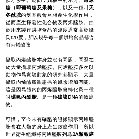
候才發生。期間，麵糰中的水分、
還原
糖（即葡萄糖及果糖）
，以及一種叫
天
冬酰胺
的氨基酸會互相產生化學作用，
從而產生揮發性化合物及丙烯醯胺。由
於用來製作烘培食品的溫度通常高於攝
氏120度，所以幾乎每一個烘培食品都含
有丙烯醯胺。
攝取丙烯醯胺本身並沒有問題，問題在
於大量攝取丙烯醯胺。丙烯醯胺多次以
動物作爲實驗對象的研究都顯示：大量
攝取丙烯醯胺跟患癌的風險增加有關。
這是因爲體内的丙烯醯胺會轉化爲一種
叫
環氧丙酰胺
、是一種
破壞DNA
的致癌
物。
可惜，至今未有確鑿的證據顯示
丙烯醯
胺會在人類的身上產生致癌作用，所以
世界衛生組織將丙烯醯胺列爲
2A類致癌