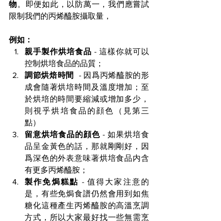
物
。即便如此，以防萬一，我們應嘗試
限制我們的丙烯醯胺攝取量，
例如：
親手製作烘培食品
 - 這樣你就可以
控制烘培食品的品質；
調節烘焙時間 
 - 因爲
丙烯醯胺的形
成會隨著烘培時間及溫度增加；至
於
烘培的時間要縮減或增加多少，
則視乎烘培食品的顔色（見第三
點）
留意烘培食品的顔色
 - 如果烘培食
品呈金黃色的話，那就剛剛好，因
爲深色的外表
意味著
烘培食品内含
有更多
丙烯醯胺；
製作免焗糕點
 - 值得大家注意的
是，有些免焗食譜仍然會用到如焦
糖化這種產生
丙烯醯胺的高溫烹調
方式，所以大家最好找一些無需烹