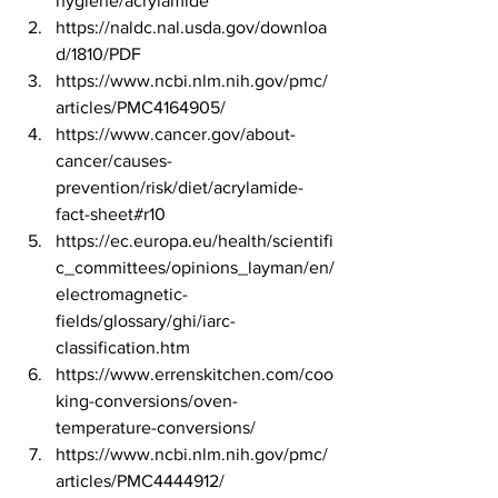
hygiene/acrylamide
https://naldc.nal.usda.gov/downloa
d/1810/PDF
https://www.ncbi.nlm.nih.gov/pmc/
articles/PMC4164905/
https://www.cancer.gov/about-
cancer/causes-
prevention/risk/diet/acrylamide-
fact-sheet#r10
https://ec.europa.eu/health/scientifi
c_committees/opinions_layman/en/
electromagnetic-
fields/glossary/ghi/iarc-
classification.htm
https://www.errenskitchen.com/coo
king-conversions/oven-
temperature-conversions/
https://www.ncbi.nlm.nih.gov/pmc/
articles/PMC4444912/