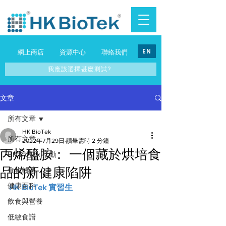
EN
網上商店
資源中心
聯絡我們
我應該選擇甚麼測試?
文章
所有文章
HK BioTek
所有文章
2022年7月29日
讀畢需時 2 分鐘
丙烯醯胺： 一個藏於烘培食
HK BioTek 活動
品的新健康陷阱
食物敏感
健康百科
HK BioTek 實習生
飲食與營養
低敏食譜