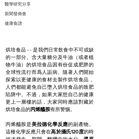
醫學研究分享
新聞發佈會
健康食譜
烘培食品 - - 是我們日常飲食中不可或缺
的一部分。含大量糖分及牛油（或者植
物牛油）的烘培食品因有份促成肥胖的
全球性流行而爲人詬病。
隨著人們開始
探索以更健康的食材去製作烘培食品
，
人們都能避免自己墮入烘培食品的致肥
陷阱中。不過，如果大家想自己的健康
更上一層樓的話，大家同時應該對藏於
烘培食品的
丙烯醯胺
有所警惕。
丙烯醯胺是
美拉德化學反應
的副產物。
這種化學反應只會在
高於攝氏120度
的時