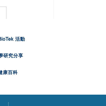
蘋果紅蘿蔔燕麥曲奇
BioTek 活動
學研究分享
健康百科