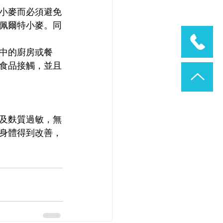
小麥而必須避免
佩爾特小麥。同
中的廚房或餐
食品接觸，並且
及麩質過敏，無
身體得到改善，