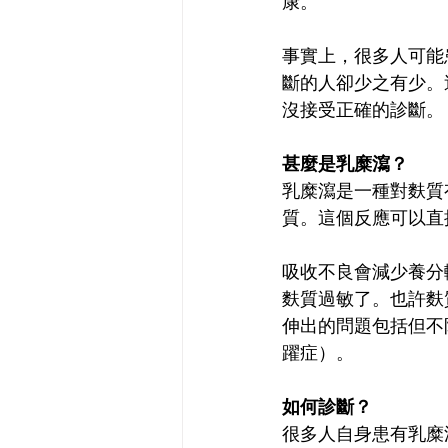
康。
事實上，很多人可能
斷的人卻少之有少。
沒接受正確的診斷。
甚麼是乳糜瀉？
乳糜瀉是一種對麩質
質。這個反應可以直
吸收不良會減少養分
麩質過敏了。也許麩
伸出的問題包括但不
躍症）。
如何診斷？
很多人自身患有乳糜