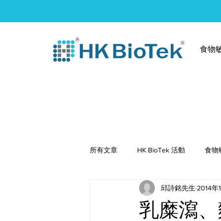
食物
所有文章
HK BioTek 活動
食物
邱詩銘先生
2014年
健康食譜
乳糜瀉、