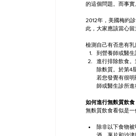
的這個問題。而事實
2012年，美國梅
此，大家應該當心留
檢測自己有否患有乳
到營養師或醫生
進行排除飲食。
除麩質。於第4
若您發覺有很明
師或醫生診所進
如何進行無麩質飲食
無麩質飲食看似是一
除非以下食物被
酒、薯片和沙津