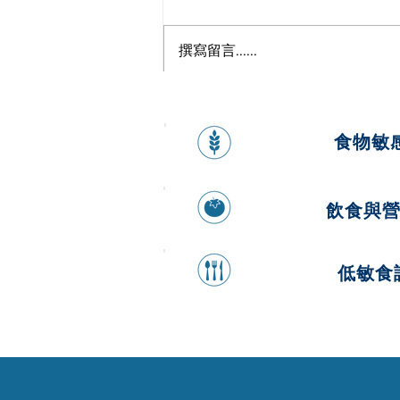
撰寫留言......
來自大海的超級食物—海帶
食物敏
飲食與
低敏食