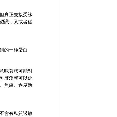
但真正去接受診
認識，又或者從
到的一種蛋白
意味著您可能對
乳糜瀉就可以延
、焦慮、過度活
不會有麩質過敏