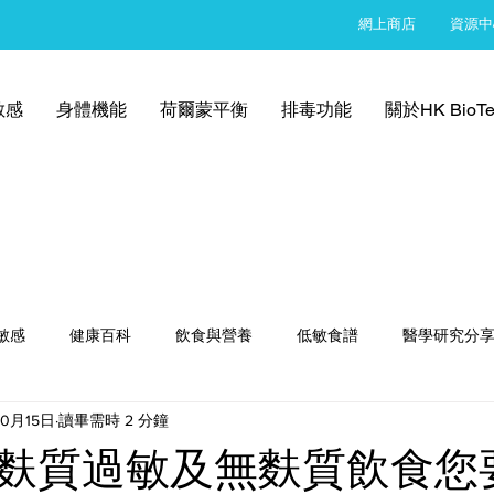
網上商店
資源中
敏感
身體機能
荷爾蒙平衡
排毒功能
關於HK BioTe
敏感
健康百科
飲食與營養
低敏食譜
醫學研究分
10月15日
讀畢需時 2 分鐘
麩質過敏及無麩質飲食您