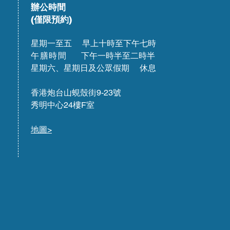
辦公時間
(僅限預約)
星期一至五 早上十時至下午七時
午膳時間
下午一時半至二時半
星期六、星期日及公眾假期 休息
香港炮台山蜆殼街9-23號
秀明中心24樓F室
地圖>