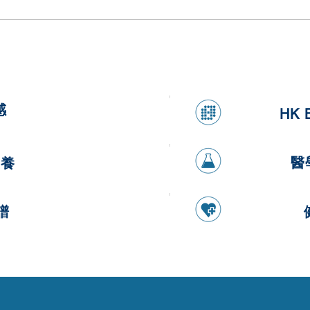
健康香蕉燕麥煎餅
健康
感
HK 
醫
營養
譜