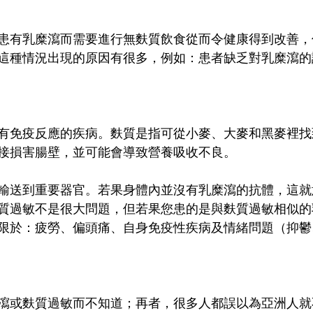
患有乳糜瀉而需要進行無麩質飲食從而令健康得到改善，
這種情況出現的原因有很多，例如：患者缺乏對乳糜瀉的
有免疫反應的疾病。麩質是指可從小麥、大麥和黑麥裡找
接損害腸壁，並可能會導致營養吸收不良。
輸送到重要器官。若果身體內並沒有乳糜瀉的抗體，這就
質過敏不是很大問題，但若果您患的是與麩質過敏相似的
限於：疲勞、偏頭痛、自身免疫性疾病及情緒問題（抑鬱
瀉或麩質過敏而不知道；再者，很多人都誤以為亞洲人就