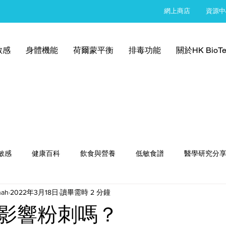
網上商店
資源中
敏感
身體機能
荷爾蒙平衡
排毒功能
關於HK BioTe
敏感
健康百科
飲食與營養
低敏食譜
醫學研究分
nah
2022年3月18日
讀畢需時 2 分鐘
影響粉刺嗎？