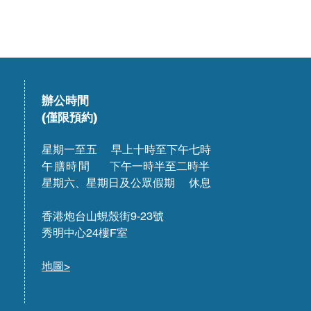
辦公時間
(僅限預約)
星期一至五 早上十時至下午七時
午膳時間
下午一時半至二時半
星期六、星期日及公眾假期 休息
香港炮台山蜆殼街9-23號
秀明中心24樓F室
地圖>