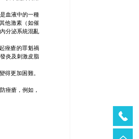
它是血液中的一種
的其他激素（如催
內分泌系統混亂
起痤瘡的罪魁禍
膚發炎及刺激皮脂
變得更加困難。
防痤瘡，例如，