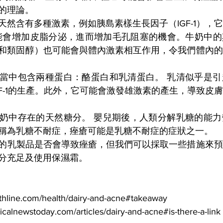
的理論。
天然含有多種激素，例如胰島素樣生長因子（IGF-1），
-1可能會增加皮脂分泌，進而增加毛孔阻塞的機會。牛奶中
和類固醇）也可能會與體內激素相互作用，令我們體內的
當中包含兩種蛋白：酪蛋白和乳清蛋白。 乳清似乎是引
GF-1的生產。此外，它可能會激發雄激素的產生，導致皮
奶中存在的天然糖分。 嬰兒期後，人類分解乳糖的能力
稱為乳糖不耐症，痤瘡可能是乳糖不耐症的症狀之一。
的乳製品是否會導致痤瘡，但我們可以採取一些措施來預
分充足及使用保濕霜。
lthline.com/health/dairy-and-acne#takeaway
calnewstoday.com/articles/dairy-and-acne#is-there-a-link