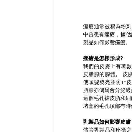
痤瘡通常被稱為粉刺
中曾患有痤瘡，據估
製品如何影響痤瘡。
痤瘡是怎樣形成?
我們的皮膚上有著數
皮脂腺的腺體。 皮
使頭髮發亮並防止皮
脂腺亦偶爾會分泌過
這個毛孔被皮脂和細
堵塞的毛孔頂部有時
乳製品如何影響皮膚
儘管乳製品和痤瘡之