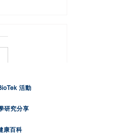
蘋果紅蘿蔔燕麥曲奇
BioTek 活動
學研究分享
健康百科