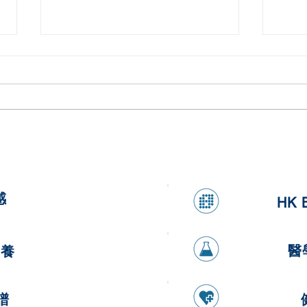
健康香蕉燕麥煎餅
健康
感
HK 
醫
營養
譜