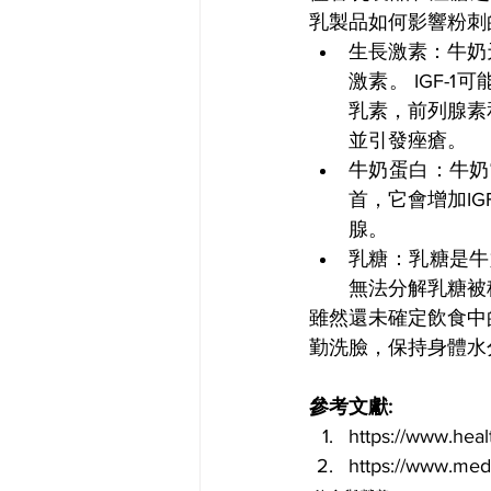
乳製品如何影響粉刺
生長激素：牛奶
激素。 IGF
乳素，前列腺素
並引發痤瘡。
牛奶蛋白：牛奶
首，它會增加I
腺。
乳糖：乳糖是牛
無法分解乳糖被
雖然還未確定飲食中
勤洗臉，保持身體水
參考文獻:
https://www.hea
https://www.medi