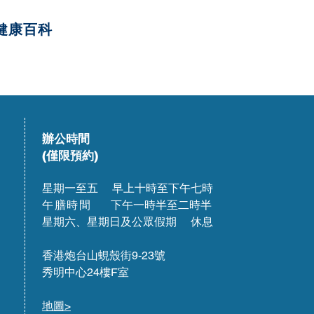
健康百科
辦公時間
(僅限預約)
星期一至五 早上十時至下午七時
午膳時間
下午一時半至二時半
星期六、星期日及公眾假期 休息
香港炮台山蜆殼街9-23號
秀明中心24樓F室
地圖>