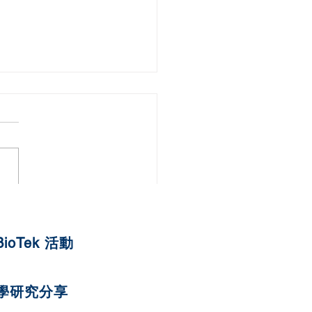
蘋果紅蘿蔔燕麥曲奇
BioTek 活動
學研究分享