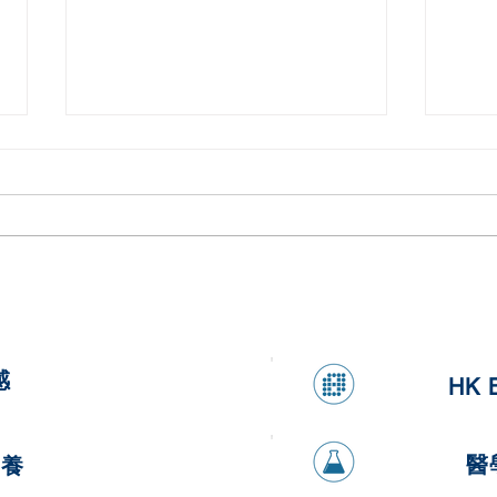
健康香蕉燕麥煎餅
健康
感
HK 
醫
營養