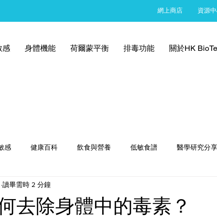
網上商店
資源中
敏感
身體機能
荷爾蒙平衡
排毒功能
關於HK BioTe
敏感
健康百科
飲食與營養
低敏食譜
醫學研究分
日
讀畢需時 2 分鐘
何去除身體中的毒素？