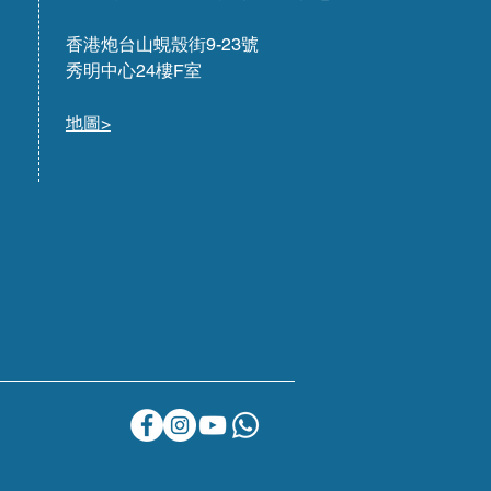
香港炮台山蜆殼街9-23號
秀明中心24樓F室
地圖>