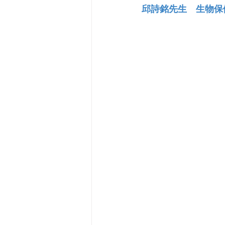
邱詩銘先生　生物保健