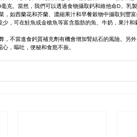
00毫克。當然，我們可以透過食物攝取鈣和維他命D。乳
菜，如西蘭花和芥蘭、濃縮果汁和早餐穀物中攝取到豐富
較少，可在鮭魚或金槍魚等富含脂肪的魚、牛奶，果汁和
弊，不當進食鈣質補充劑有機會增加腎結石的風險。另外
噁心，嘔吐，便秘和食慾不振。