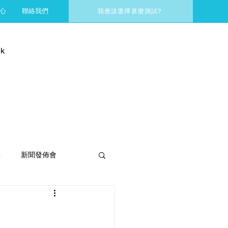
心
聯絡我們
我應該選擇甚麼測試?
k
享
新聞發佈會