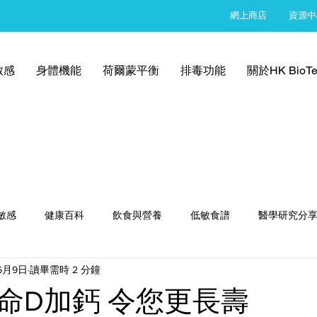
網上商店
資源中
敏感
身體機能
荷爾蒙平衡
排毒功能
關於HK BioTe
敏感
健康百科
飲食與營養
低敏食譜
醫學研究分
6月9日
讀畢需時 2 分鐘
命D加鈣 令您更長壽