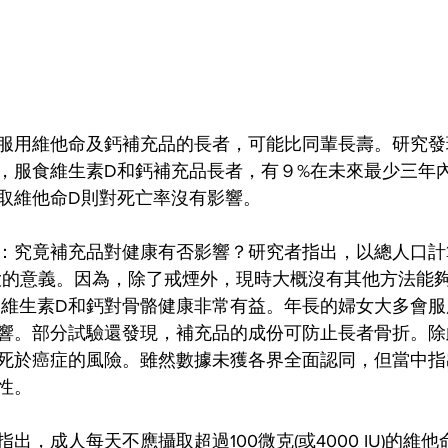
服用維他命及鈣補充品的長者，可能比同輩長壽。研究發
，服食維生素D和鈣補充品長者，有９%在未來最少三年
取維他命D則對死亡率沒有影響。 
：究竟補充品對健康有否影響？研究者指出，以總人口計
大的意義。因為，除了戒煙外，現時大概沒有其他方法能
，維生素D和鈣對骨骼健康非常有益。年長的婦女大多會
響。部分試驗還發現，補充品的成份可防止長者骨折。除
死於癌症的風險。雖然數據未獲各界全面認同，但當中指
性。
出，成人每天不應攝取超過100微克(或4000 IU)的維