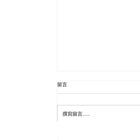
留言
撰寫留言......
來自大海的超級食物—海帶