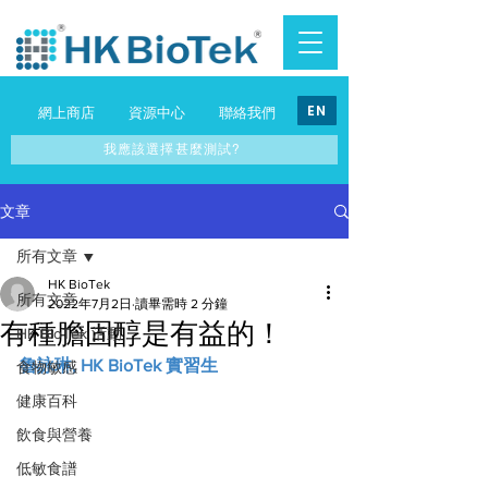
EN
網上商店
資源中心
聯絡我們
我應該選擇甚麼測試?
文章
所有文章
HK BioTek
所有文章
2022年7月2日
讀畢需時 2 分鐘
有種膽固醇是有益的！
HK BioTek 活動
魯詠琳, HK BioTek 實習生
食物敏感
健康百科
飲食與營養
低敏食譜