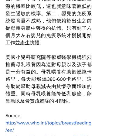
源的機率比較低，這也就意味著較低的
發生過敏的機率。第二，嬰兒的免疫系
統發育還不成熟，他們依賴於出生之前
從母親身體中獲得的抗體。只有到了六
個月大左右嬰兒的免疫系統才慢慢開始
工作並產生抗體。
美國小兒科研究院等權威醫學機構強烈
推薦母乳喂養因為這對母親以及孩子都
是十分有益的。母乳喂養有助於燃燒卡
路里，每天能燃燒380-600卡路里。這
有助於幫助母親減去由於懷孕而增加的
體重。同時母乳喂養能降低乳腺癌，卵
巢癌以及骨質疏鬆症的可能性。
Source:
http://www.who.int/topics/breastfeeding
/en/