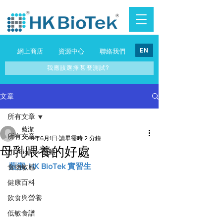
EN
網上商店
資源中心
聯絡我們
我應該選擇甚麼測試?
文章
所有文章
藍潔
所有文章
2019年6月1日
讀畢需時 2 分鐘
母乳喂養的好處
HK BioTek 活動
藍潔, HK BioTek 實習生
食物敏感
健康百科
飲食與營養
低敏食譜