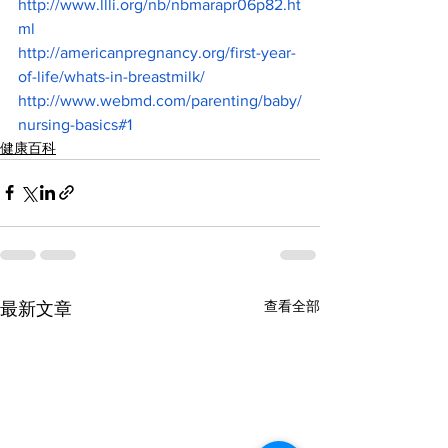
http://www.llli.org/nb/nbmarapr06p82.ht
ml
http://americanpregnancy.org/first-year-
of-life/whats-in-breastmilk/
http://www.webmd.com/parenting/baby/
nursing-basics#1
健康百科
查看全部
最新文章