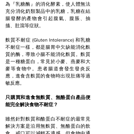
為『乳糖酶』的消化酵素，使人體無法
充分消化奶類製品中的乳糖，乳糖在結
腸發酵的產物會引起腹氣、腹脹、抽
搐、肚瀉等症狀。
麩質不耐症 (Gluten Intolerance) 和乳糖
不耐症一樣，都是腸胃中欠缺能消化麩
質的酶，導致小腸不能消化麩質。麩質
是一種糖蛋白，常見於小麥、燕麥和大
麥等食物中。患者腸道會發生發炎反
應，進食含麩質的食物時出現肚痛等過
敏反應。
只購買和進食無麩質、無酪蛋白產品便
能完全解決食物不耐症？
雖然針對麩質和酪蛋白不耐症的最常見
解決方案是沿用無麩質、無酪蛋白的飲
食，戒口可以減輕不適感。但食物中通