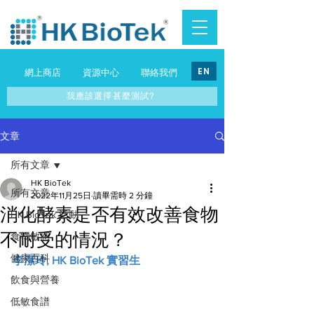
EN
網上商店
資源中心
聯絡我們
我應該選擇甚麼測試?
文章
所有文章
HK BioTek
所有文章
2022年11月25日
讀畢需時 2 分鐘
消化酵素是否有效改善食物
HK BioTek 活動
不耐受的情況？
食物敏感
健康百科
李潔玲, HK BioTek 實習生
飲食與營養
低敏食譜