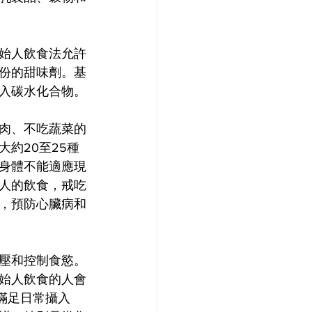
始人飲食法允許
份的甜味劑。基
入碳水化合物。
肉、不吃蔬菜的
約20至25種
身體不能適應現
人的飲食，戒吃
，預防心臟病和
壓和控制食慾。
始人飲食的人會
滿足日常攝入