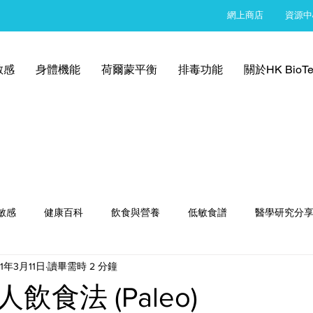
網上商店
資源中
敏感
身體機能
荷爾蒙平衡
排毒功能
關於HK BioTe
敏感
健康百科
飲食與營養
低敏食譜
醫學研究分
21年3月11日
讀畢需時 2 分鐘
飲食法 (Paleo)