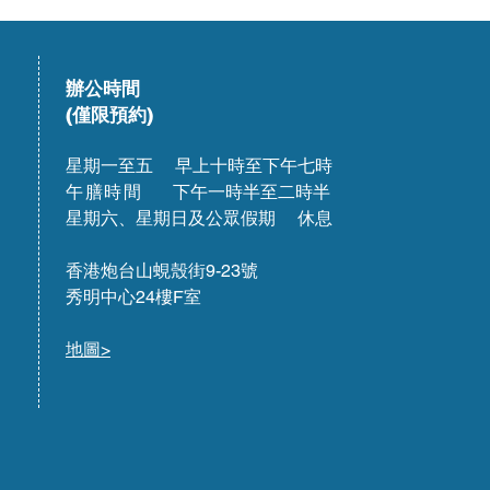
辦公時間
(僅限預約)
星期一至五 早上十時至下午七時
午膳時間
下午一時半至二時半
星期六、星期日及公眾假期 休息
香港炮台山蜆殼街9-23號
秀明中心24樓F室
地圖>