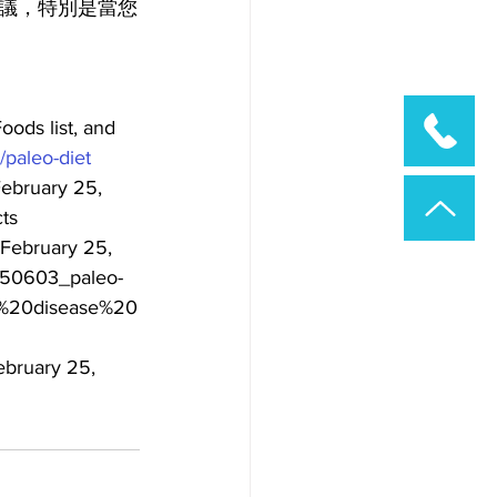
議，特別是當您
ods list, and 
/paleo-diet
February 25, 
ts
d February 25, 
0150603_paleo-
t%20disease%20
ebruary 25, 