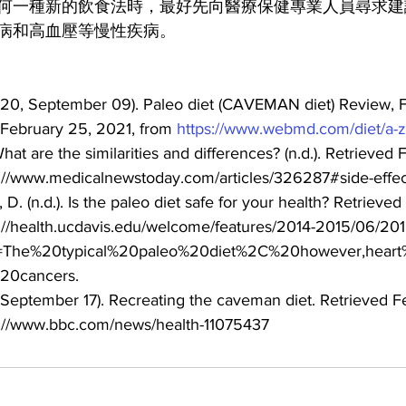
何一種新的飲食法時，最好先向醫療保健專業人員尋求建
病和高血壓等慢性疾病。
20, September 09). Paleo diet (CAVEMAN diet) Review, Fo
February 25, 2021, from 
https://www.webmd.com/diet/a-z
hat are the similarities and differences? (n.d.). Retrieved 
s://www.medicalnewstoday.com/articles/326287#side-effec
D. (n.d.). Is the paleo diet safe for your health? Retrieve
s://health.ucdavis.edu/welcome/features/2014-2015/06/2
ext=The%20typical%20paleo%20diet%2C%20however,hear
20cancers.
 September 17). Recreating the caveman diet. Retrieved F
s://www.bbc.com/news/health-11075437