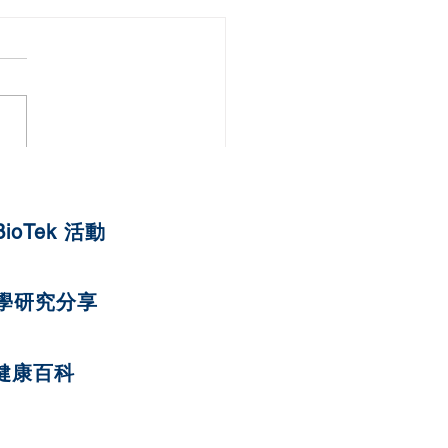
蘋果紅蘿蔔燕麥曲奇
BioTek 活動
學研究分享
健康百科