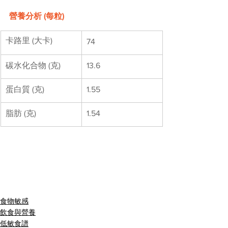
營養分析 (每粒)
卡路里 (大卡)
74
碳水化合物 (克)
13.6
蛋白質 (克)​
1.55
脂肪 (克)​
1.54
食物敏感
飲食與營養
低敏食譜