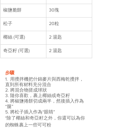
椒鹽脆餅​
30塊
松子​
20粒​
椰絲​ (可選)
2 湯匙​
奇亞籽​ (可選)
2 湯匙​
步驟
1.  用攪拌機把什錦麥片與西梅乾攪拌，
直到所有材料充分混合
2. 將混合物搓成球狀
3. 隨你喜歡，裹上椰絲或奇亞籽
4. 將椒鹽捲餅切成兩半，然後插入作為
“腿”
5. 將松子插入作為“眼睛”
*除了椰絲和奇亞籽之外，你還可以為你
的蜘蛛裹上一些可可粉