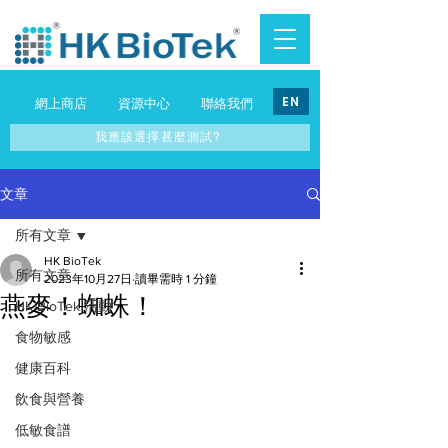
EN
網上商店
資源中心
聯絡我們
我應該選擇甚麼測試?
文章
所有文章
HK BioTek
所有文章
2023年10月27日
讀畢需時 1 分鐘
燕麥！蜘蛛！
HK BioTek 活動
食物敏感
健康百科
飲食與營養
低敏食譜