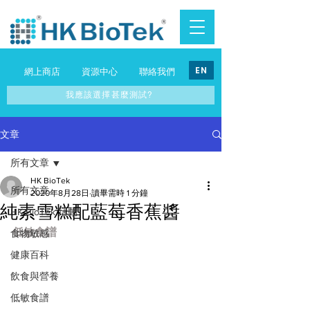
EN
網上商店
資源中心
聯絡我們
我應該選擇甚麼測試?
文章
所有文章
HK BioTek
所有文章
2020年8月28日
讀畢需時 1 分鐘
純素雪糕配藍莓香蕉醬
HK BioTek 活動
低敏食譜
食物敏感
健康百科
飲食與營養
低敏食譜