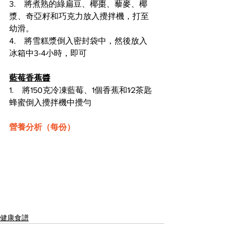
3.    將煮熟的綠扁豆、椰棗、藜麥、椰
漿、奇亞籽和巧克力放入攪拌機，打至
幼滑。
4.    將雪糕漿倒入密封袋中，然後放入
冰箱中3-4小時，即可
藍莓香蕉醬
1.    將150克冷凍藍莓、1個香蕉和1⁄2茶匙
蜂蜜倒入攪拌機中攪勻
營養分析（每份）
健康食譜