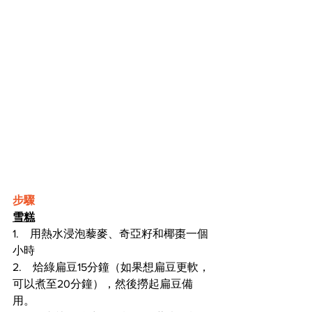
步驟
雪糕
1.    用熱水浸泡藜麥、奇亞籽和椰棗一個
小時
2.    烚綠扁豆15分鐘（如果想扁豆更軟，
可以煮至20分鐘），然後撈起扁豆備
用。