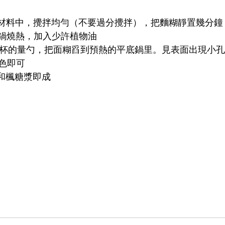
倒進干材料中，攪拌均勻（不要過分攪拌），把麵糊靜置幾分鐘
平底鍋燒熱，加入少許植物油
，用1/4杯的量勺，把面糊舀到預熱的平底鍋里。見表面出現
色即可
藍莓和楓糖漿即成