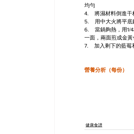
均勻
4.    將濕材料
5.    用中大火將
6.    當鍋夠熱
一面，兩面煎成金黃
7.    加入剩下的
營養分析（每份）
健康食譜