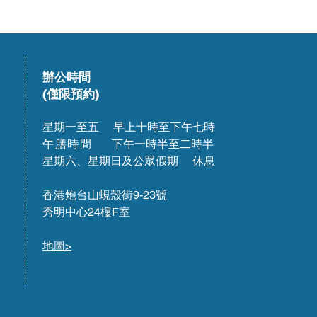
辦公時間
(僅限預約)
星期一至五 早上十時至下午七時
午膳時間
下午一時半至二時半
星期六、星期日及公眾假期 休息
香港炮台山蜆殼街9-23號
秀明中心24樓F室
地圖>