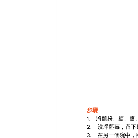
步驟
1.    將麵粉、
2.    洗凈藍莓，
3.    在另一個