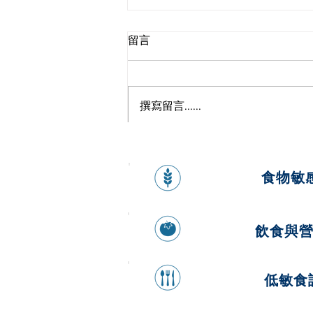
留言
撰寫留言......
健康香蕉燕麥煎餅
食物敏
飲食與
低敏食