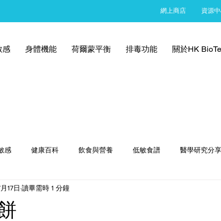
網上商店
資源中
敏感
身體機能
荷爾蒙平衡
排毒功能
關於HK BioTe
敏感
健康百科
飲食與營養
低敏食譜
醫學研究分
7月17日
讀畢需時 1 分鐘
餅