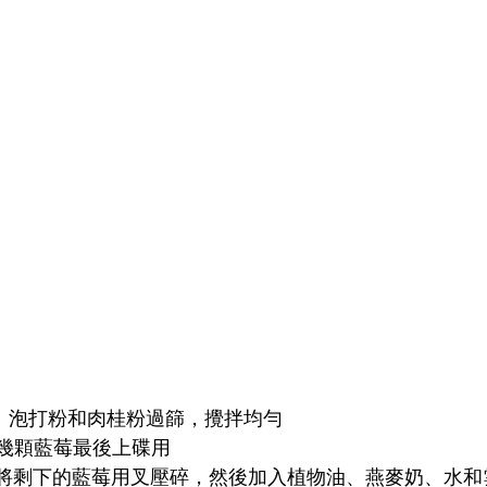
糖、鹽、泡打粉和肉桂粉過篩，攪拌均勻
留下幾顆藍莓最後上碟用
碗中，將剩下的藍莓用叉壓碎，然後加入植物油、燕麥奶、水