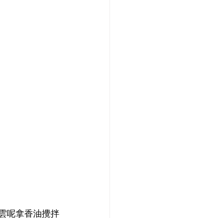
和雲呢拿香油攪拌