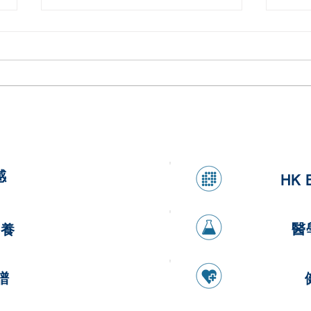
桔仔
健康蘋果紅蘿蔔燕麥曲奇
感
HK 
醫
營養
譜