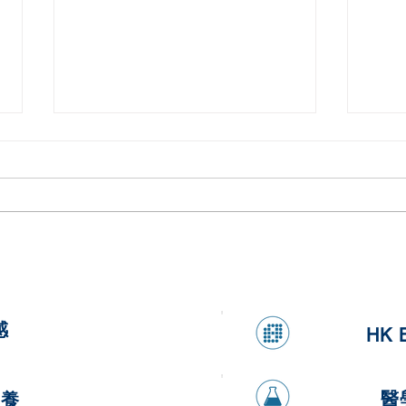
桔仔
健康蘋果紅蘿蔔燕麥曲奇
感
HK 
醫
營養