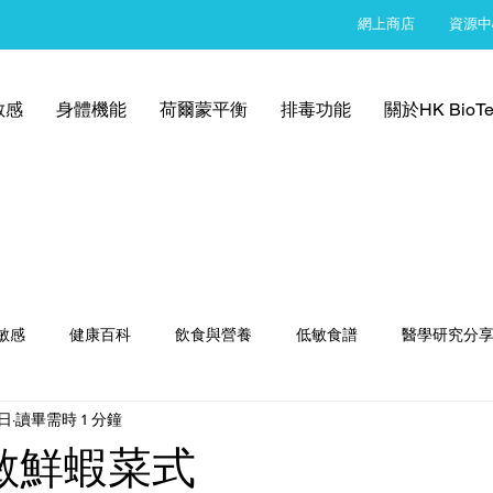
網上商店
資源中
敏感
身體機能
荷爾蒙平衡
排毒功能
關於HK BioTe
敏感
健康百科
飲食與營養
低敏食譜
醫學研究分
8日
讀畢需時 1 分鐘
敏鮮蝦菜式