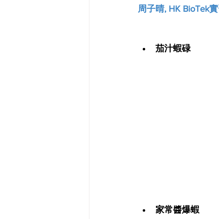
周子晴, HK BioTek
茄汁蝦碌
家常醬爆蝦