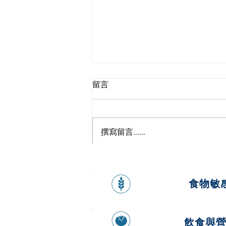
留言
撰寫留言......
健康香蕉燕麥煎餅
食物敏
飲食與