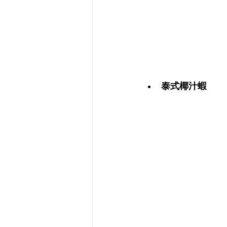
泰式椰汁蝦