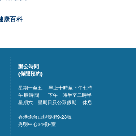
健康百科
辦公時間
(僅限預約)
星期一至五 早上十時至下午七時
午膳時間
下午一時半至二時半
星期六、星期日及公眾假期 休息
香港炮台山蜆殼街9-23號
秀明中心24樓F室