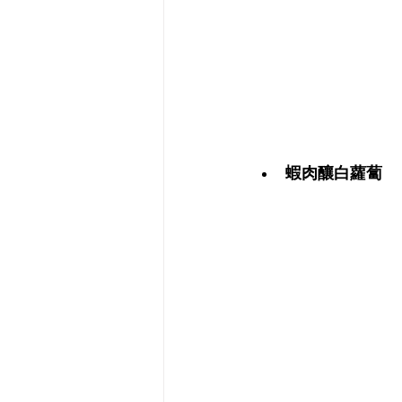
蝦肉釀白蘿蔔