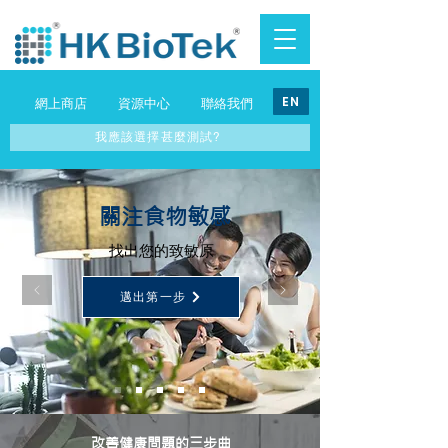
EN
網上商店
資源中心
聯絡我們
我應該選擇甚麼測試?
關注食物敏感
找出您的致敏原
邁出第一步
改善健康問題的三步曲